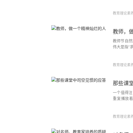
你这次能不
表扬过我的
教育理论素
教师，
教师节自然
伟大是指“
——教育的
的。
教育理论素
那些课
一个值得注
重复播放
究；也大概
样一次又一
教育理论素