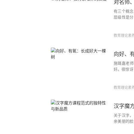
对名师
有三个概念
层级性是分
我知道这三
导教师不断
盘旋的不是
教育理论素
向好、
施璐嘉老师
好。很惊讶
比“向好”
重要。向好
崇高。其实
教育理论素
汉字魔
关于汉字，
亲美丽的脸
到，汉字有
丁语会“死