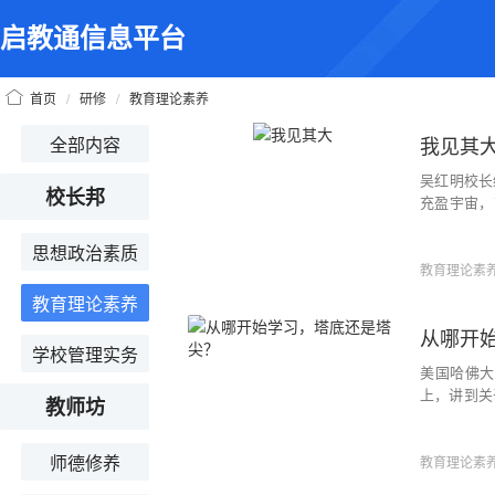
启教通信息平台
首页
/
研修
/
教育理论素养
我见其
全部内容
吴红明校长
校长邦
充盈宇宙，
释。有时，
疑了。 我
思想政治素质
即大气的形
教育理论素
教育理论素养
从哪开
学校管理实务
美国哈佛大
上，讲到关
教师坊
的：如果
尖？他毫不
师德修养
只有站到塔
教育理论素
高点。