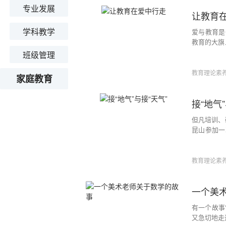
专业发展
让教育
学科教学
爱与教育是
教育的大旗
也是她留给
班级管理
生充满温暖
感，没有爱
教育理论素
家庭教育
教育。”
接“地气
但凡培训、
昆山参加一
次培训，他
着上啊！最
教育理论素
一个美
有一个故事
又急切地走