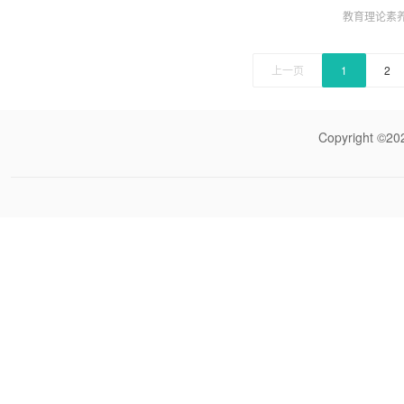
上独树一帜
教育理论素
现出勃勃生
上一页
1
2
Copyrigh