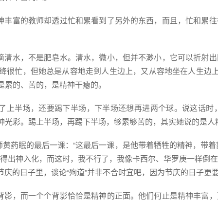
神丰富的教师却透过忙和累看到了另外的东西，而且，忙和累往
滴清水，不是肥皂水。清水，微小，但并不渺小，它可以折射出
绛很忙，但她总是从容地走到人生边上，又从容地坐在人生边上
是累的、苦的，是精神干瘪的。
了上半场，还要踢下半场，下半场还想再进两个球。说这话时
神光彩。踢上半场，再踢下半场，够累够苦的，其实她说的是人
黄药眠的最后一课：“这最后一课，是他带着牺牲的精神，带着
讲得出神入化，而这时，我不行了，我像卡西尔、华罗庚一样倒
这节庆的日子里，谈论“殉道”并非不合时宜吧，因为节庆的日子更
背影，而一个个背影恰恰是精神的正面。他们何止是精神丰富，