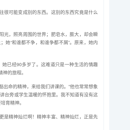
往很可能变成别的东西。这别的东西究竟是什么
阳光，照亮周围的世界；肥皂水，膨大，却会瞬
；她“和谁都不争，和谁争都不屑”。原来，她内
，她已经
90
多岁了。这难道只是一种生活的情趣
精神的旅程。
豁出命的精神，来给我们讲课的。”他也常常想象
在讲台旁或学生温暖的怀抱里。我不知道有没有这
要培育精神。
更是精神灿烂啊！精神丰富、精神灿烂，正是先