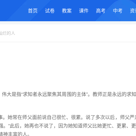
首页
试卷
教案
课件
高考
中考
资
灿烂的人
伟大是指“求知者永远聚焦其周围的主体”。教师正是永远的求
事。她常在师父面前说自己很忙、很累。说了多次以后，师父严
强。
”
此后，她再也不说了，因为她知道师父比她更忙、更累、
精神丰富的人。