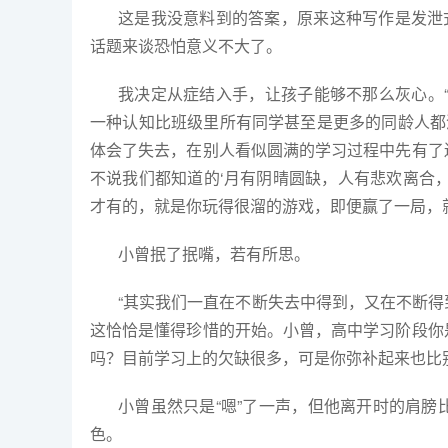
这是我没意料到的答案，原来这种写作是发泄
话题来谈恐怕意义不大了。
我决定从症结入手，让孩子能够不那么灰心。“
一种认知比班级里所有同学甚至是更多的同龄人都
体会了失去，在别人看似圆满的学习过程中先有了
不说我们都知道的‘月有阴晴圆缺，人有悲欢离合
才有的，就是你玩得很溜的游戏，即便赢了一局，
小曾抿了抿嘴，若有所思。
“其实我们一直在不断失去中得到，又在不断
这恰恰是懂得珍惜的开始。小曾，高中学习阶段你
吗？目前学习上的欠缺很多，可是你弥补起来也比
小曾虽然只是“嗯”了一声，但他离开时的肩
色。