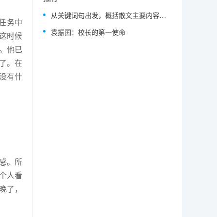
从关键词句出发，概括散文主要内容的教学实践 ——以散文《跨越百年的美丽》教学为例
任务中
袁振国：校长的第一使命
这时候
说。他已
了。在
达没有什
感。所
个人看
晚了，