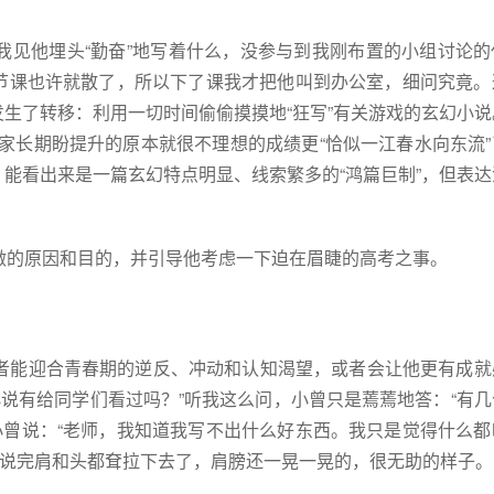
我见他埋头“勤奋”地写着什么，没参与到我刚布置的小组讨论的
整节课也许就散了，所以下了课我才把他叫到办公室，细问究竟。
发生了转移：利用一切时间偷偷摸摸地“狂写”有关游戏的玄幻小
家长期盼提升的原本就很不理想的成绩更“恰似一江春水向东流”
，能看出来是一篇玄幻特点明显、线索繁多的“鸿篇巨制”，但表
做的原因和目的，并引导他考虑一下迫在眉睫的高考之事。
者能迎合青春期的逆反、冲动和认知渴望，或者会让他更有成就
说有给同学们看过吗？”听我这么问，小曾只是蔫蔫地答：“有几
小曾说：“老师，我知道我写不出什么好东西。我只是觉得什么都
”说完肩和头都耷拉下去了，肩膀还一晃一晃的，很无助的样子。