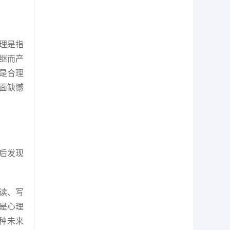
理是指
继而产
是合理
面缺憾
后发现
读、写
是心理
种未来