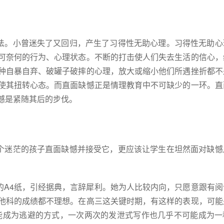
法。小曾迷失了又回归，产生了习得性无助心理。习得性无助心
可奈何的行为、心理状态。不断的打击使人们失去生活的信心，
种自暴自弃、破罐子破摔的心理，放大或缩小他们所遇挫折都不
使其扭转心态。而直面缺憾正是情理教育中不可缺少的一环。直
憾是紧随其后的步伐。
个迷茫的孩子直面缺憾并接受它，更应该让学生在坦然面对缺憾
的
A4
纸，引经据典，言辞犀利。她为人比较内向，只愿意跟有阅
他科的成绩都不理想。在高三这关键时期，有这样的表现，可能
能成为逃避的方式，一次两次的发泄式写作也几乎不可能成为一