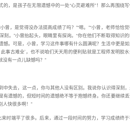
式的，是孩子在无限遗憾中的一处“心灵避难所”！那么再围绕写
小曾，是觉得没办法提高成绩了吗？”“嗯。”“小曾，老师恰恰
深刻。”小曾抬起头，眼睛里有探询。“你在他们不断取得知识的
遗憾。可是，小曾，学习这件事哪有什么圆满呢？生活中更是如
，此事古难全’，也不说咱们天天用的便利贴就是工程师发明胶水
就没有一点儿缺憾吗？”
得到中失去，这一点，你与其他人没有区别。我说你认识得深刻，
是有遗憾的，但短时间的遗憾绝不等于抱憾终身。你还要继续丢
别人快很多啊！”
膀比来时端平了很多。后来，通过一段时间的努力，学习成绩终于