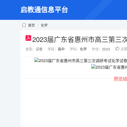
启教通信息平台
首页
/
化学
2023届广东省惠州市高三第
类型：
试卷
学段：
高中
学科：
化学
年份：
2023
点
预览