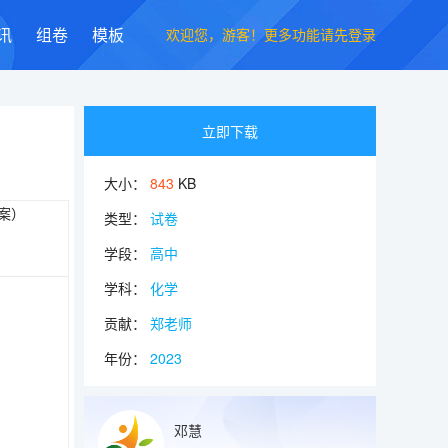
欢迎您，游客！更多功能请先登录
讯
组卷
模板
立即下载
大小：
843
KB
类型：
试卷
学段：
高中
学科：
化学
贡献：
郑老师
年份：
2023
邓慧