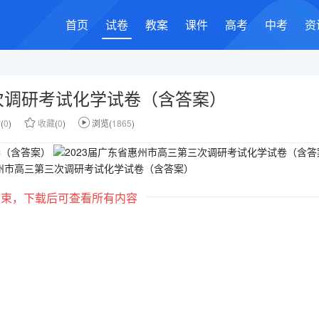
首页
试卷
教案
课件
高考
中考
资
三次调研考试化学试卷（含答案）
赞
(
0
)
收藏
(
0
)
浏览(
1865
)
结束，下载后可查看所有内容