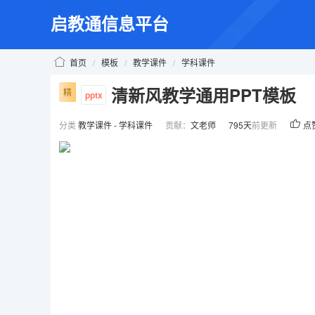
启教通信息平台
首页
/
模板
/
教学课件
/
学科课件
清新风教学通用PPT模板
精
pptx
分类
教学课件
-
学科课件
贡献：
文老师
795天
前更新
点