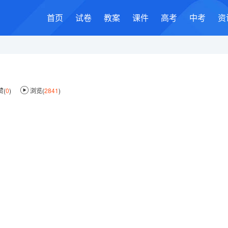
首页
试卷
教案
课件
高考
中考
资
赞(
0
)
浏览(
2841
)