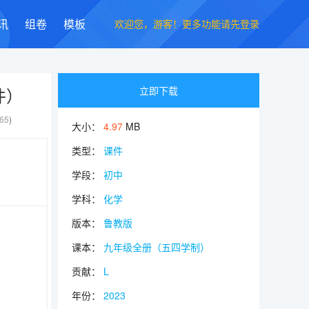
欢迎您，游客！更多功能请先登录
讯
组卷
模板
件）
立即下载
65
)
大小：
4.97
MB
类型：
课件
学段：
初中
学科：
化学
版本：
鲁教版
课本：
九年级全册（五四学制）
贡献：
L
年份：
2023