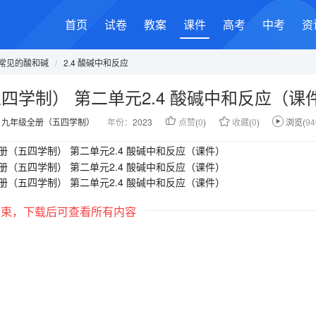
首页
试卷
教案
课件
高考
中考
资
 常见的酸和碱
/
2.4 酸碱中和反应
学制） 第二单元2.4 酸碱中和反应（课
：
九年级全册（五四学制）
年份：
2023
点赞
(
0
)
收藏
(
0
)
浏览(
94
结束，下载后可查看所有内容