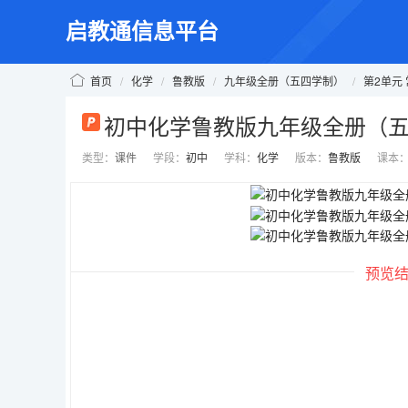
启教通信息平台
首页
/
化学
/
鲁教版
/
九年级全册（五四学制）
/
第2单元
初中化学鲁教版九年级全册（五四
类型：
课件
学段：
初中
学科：
化学
版本：
鲁教版
课本
预览