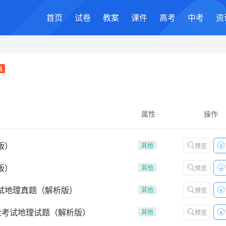
首页
试卷
教案
课件
高考
中考
资
热
属性
操作
版）
其他
预览
版）
其他
预览
考试地理真题（解析版）
其他
预览
业考试地理试题（解析版）
其他
预览