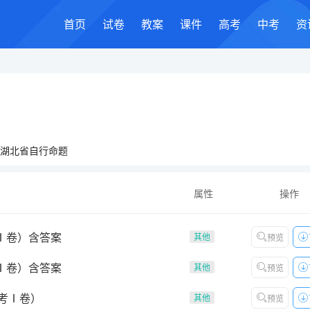
首页
试卷
教案
课件
高考
中考
资
湖北省自行命题
属性
操作
Ⅰ卷）含答案
其他
预览
Ⅰ卷）含答案
其他
预览
高考Ⅰ卷）
其他
预览