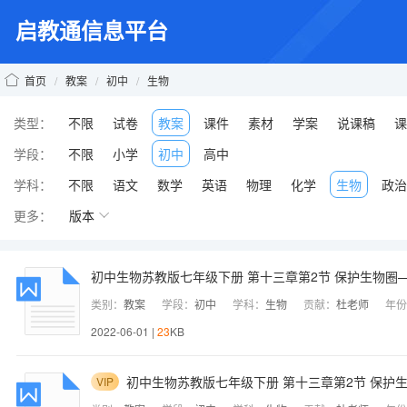
启教通信息平台
首页
/
教案
/
初中
/
生物
类型：
不限
试卷
教案
课件
素材
学案
说课稿
课
学段：
不限
小学
初中
高中
学科：
不限
语文
数学
英语
物理
化学
生物
政治
更多：
版本
初中生物苏教版七年级下册 第十三章第2节 保护生物圈—
类别：
教案
学段：
初中
学科：
生物
贡献：
杜老师
年份
2022-06-01 |
23
KB
初中生物苏教版七年级下册 第十三章第2节 保护生
VIP