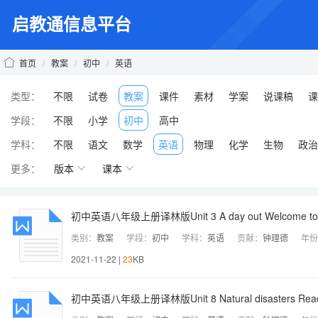
启教通信息平台
首页
/
教案
/
初中
/
英语
类型：
不限
试卷
教案
课件
素材
学案
说课稿
课
学段：
不限
小学
初中
高中
学科：
不限
语文
数学
英语
物理
化学
生物
政治
更多：
版本
课本
初中英语八年级上册译林版Unit 3 A day out Welcome to t
类别：
教案
学段：
初中
学科：
英语
贡献：
钟理德
年份
2021-11-22 |
23
KB
初中英语八年级上册译林版Unit 8 Natural disasters Readi