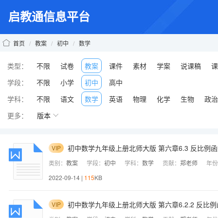
启教通信息平台
首页
/
教案
/
初中
/
数学
类型：
不限
试卷
教案
课件
素材
学案
说课稿
课
学段：
不限
小学
初中
高中
学科：
不限
语文
数学
英语
物理
化学
生物
政治
更多：
版本
初中数学九年级上册北师大版 第六章6.3 反比例
VIP
类别：
教案
学段：
初中
学科：
数学
贡献：
郑老师
年份
2022-09-14 |
115
KB
初中数学九年级上册北师大版 第六章6.2.2 反
VIP