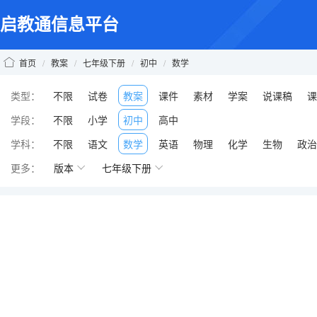
启教通信息平台
首页
/
教案
/
七年级下册
/
初中
/
数学
类型：
不限
试卷
教案
课件
素材
学案
说课稿
课
学段：
不限
小学
初中
高中
学科：
不限
语文
数学
英语
物理
化学
生物
政治
更多：
版本
七年级下册