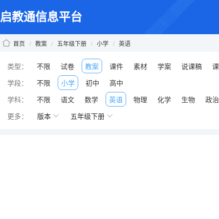
启教通信息平台
首页
/
教案
/
五年级下册
/
小学
/
英语
类型：
不限
试卷
教案
课件
素材
学案
说课稿
课
学段：
不限
小学
初中
高中
学科：
不限
语文
数学
英语
物理
化学
生物
政治
更多：
版本
五年级下册