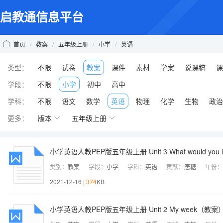
启教通信息平台
首页
/
教案
/
五年级上册
/
小学
/
英语
类型：
不限
试卷
教案
课件
素材
学案
说课稿
课
学段：
不限
小学
初中
高中
学科：
不限
语文
数学
英语
物理
化学
生物
政治
更多：
版本
五年级上册
小学英语人教PEP版五年级上册 Unit 3 What would you
类别：
教案
学段：
小学
学科：
英语
贡献：
唐糖
年份：
2021-12-16 |
374
KB
小学英语人教PEP版五年级上册 Unit 2 My week（教案