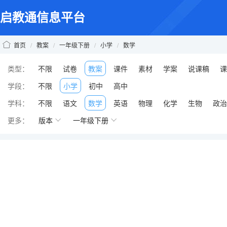
启教通信息平台
首页
/
教案
/
一年级下册
/
小学
/
数学
类型：
不限
试卷
教案
课件
素材
学案
说课稿
课
学段：
不限
小学
初中
高中
学科：
不限
语文
数学
英语
物理
化学
生物
政治
更多：
版本
一年级下册