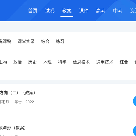
首页
试卷
教案
课件
高考
中考
资
说课稿
课堂实录
综合
练习
生物
政治
历史
地理
科学
信息技术
通用技术
综合
与方向（二）（教案）
陈老师
年份：
2022
数与形（教案）