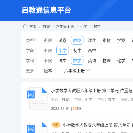
启教通信息平台
首页
/
教案
/
六年级上册
/
小学
/
数学
类型：
不限
试卷
教案
课件
素材
学案
学段：
不限
小学
初中
高中
学科：
不限
语文
数学
英语
物理
化学
更多：
版本
六年级上册
小学数学人教版六年级上册 第二单元 位置
类别：
教案
学段：
小学
学科：
数学
贡献：
2022-11-01 |
32
KB
小学数学人教版六年级上册 第八单元 
VIP