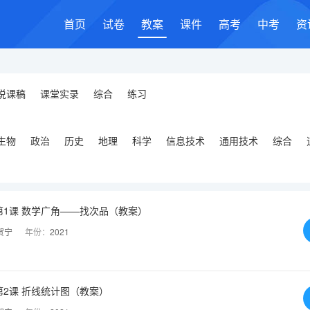
首页
试卷
教案
课件
高考
中考
资
说课稿
课堂实录
综合
练习
生物
政治
历史
地理
科学
信息技术
通用技术
综合
1课 数学广角——找次品（教案）
贺宁
年份：
2021
2课 折线统计图（教案）