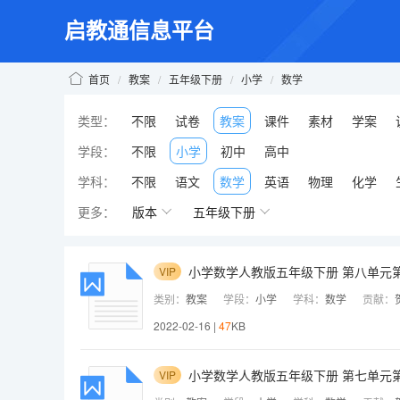
启教通信息平台
首页
/
教案
/
五年级下册
/
小学
/
数学
类型：
不限
试卷
教案
课件
素材
学案
学段：
不限
小学
初中
高中
学科：
不限
语文
数学
英语
物理
化学
更多：
版本
五年级下册
小学数学人教版五年级下册 第八单元第
VIP
类别：
教案
学段：
小学
学科：
数学
贡献：
2022-02-16 |
47
KB
小学数学人教版五年级下册 第七单元第
VIP