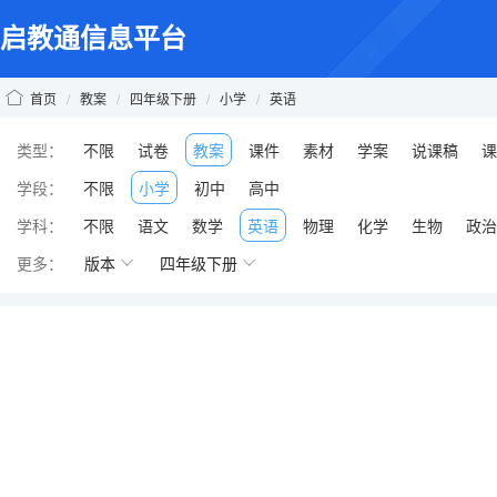
启教通信息平台
首页
/
教案
/
四年级下册
/
小学
/
英语
类型：
不限
试卷
教案
课件
素材
学案
说课稿
课
学段：
不限
小学
初中
高中
学科：
不限
语文
数学
英语
物理
化学
生物
政治
更多：
版本
四年级下册