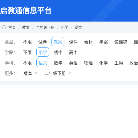
启教通信息平台
首页
/
教案
/
二年级下册
/
小学
/
语文
类型：
不限
试卷
教案
课件
素材
学案
说课稿
课
学段：
不限
小学
初中
高中
学科：
不限
语文
数学
英语
物理
化学
生物
政治
更多：
版本
二年级下册