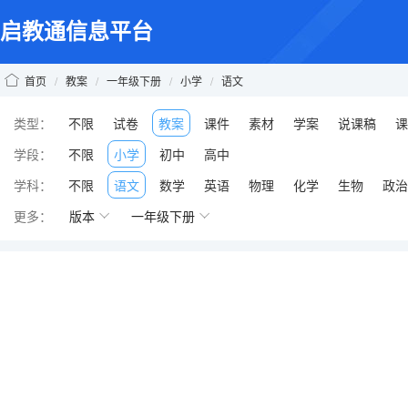
启教通信息平台
首页
/
教案
/
一年级下册
/
小学
/
语文
类型：
不限
试卷
教案
课件
素材
学案
说课稿
课
学段：
不限
小学
初中
高中
学科：
不限
语文
数学
英语
物理
化学
生物
政治
更多：
版本
一年级下册