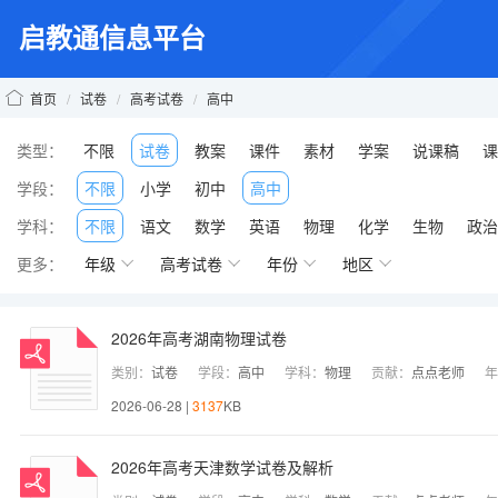
启教通信息平台
首页
/
试卷
/
高考试卷
/
高中
类型：
不限
试卷
教案
课件
素材
学案
说课稿
课
学段：
不限
小学
初中
高中
学科：
不限
语文
数学
英语
物理
化学
生物
政治
更多：
年级
高考试卷
年份
地区
2026年高考湖南物理试卷
类别：
试卷
学段：
高中
学科：
物理
贡献：
点点老师
年
2026-06-28 |
3137
KB
2026年高考天津数学试卷及解析