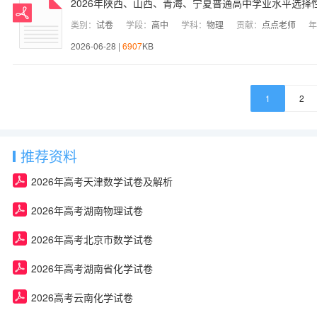
2026年陕西、山西、青海、宁夏普通高中学业水平选择
类别：
试卷
学段：
高中
学科：
物理
贡献：
点点老师
年
2026-06-28 |
6907
KB
1
2
推荐资料
2026年高考天津数学试卷及解析
2026年高考湖南物理试卷
2026年高考北京市数学试卷
2026年高考湖南省化学试卷
2026高考云南化学试卷