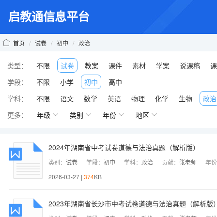
启教通信息平台
首页
/
试卷
/
初中
/
政治
类型：
不限
试卷
教案
课件
素材
学案
说课稿
课
学段：
不限
小学
初中
高中
学科：
不限
语文
数学
英语
物理
化学
生物
政治
更多：
年级
类别
年份
地区
2024年湖南省中考试卷道德与法治真题（解析版）
类别：
试卷
学段：
初中
学科：
政治
贡献：
张老师
年份
2026-03-27 |
374
KB
2023年湖南省长沙市中考试卷道德与法治真题（解析版