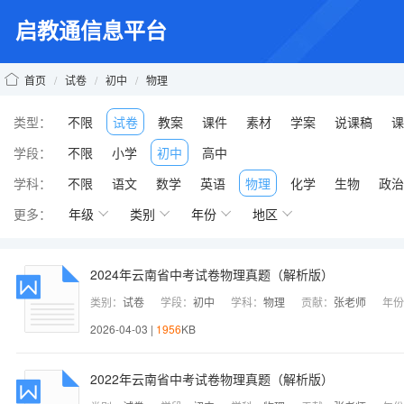
启教通信息平台
首页
/
试卷
/
初中
/
物理
类型：
不限
试卷
教案
课件
素材
学案
说课稿
课
学段：
不限
小学
初中
高中
学科：
不限
语文
数学
英语
物理
化学
生物
政治
更多：
年级
类别
年份
地区
2024年云南省中考试卷物理真题（解析版）
类别：
试卷
学段：
初中
学科：
物理
贡献：
张老师
年份
2026-04-03 |
1956
KB
2022年云南省中考试卷物理真题（解析版）