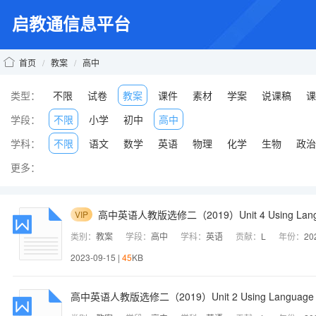
启教通信息平台
首页
/
教案
/
高中
类型：
不限
试卷
教案
课件
素材
学案
说课稿
课
学段：
不限
小学
初中
高中
学科：
不限
语文
数学
英语
物理
化学
生物
政治
更多：
高中英语人教版选修二（2019）Unit 4 Using La
VIP
类别：
教案
学段：
高中
学科：
英语
贡献：
L
年份：
20
2023-09-15 |
45
KB
高中英语人教版选修二（2019）Unit 2 Using Langua