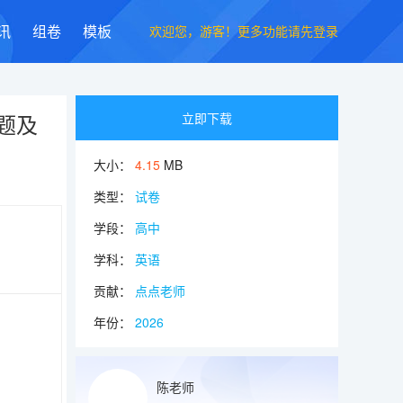
欢迎您，游客！更多功能请先登录
讯
组卷
模板
试题及
立即下载
大小：
4.15
MB
类型：
试卷
学段：
高中
学科：
英语
贡献：
点点老师
年份：
2026
陈老师