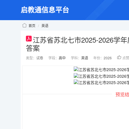
启教通信息平台
首页
/
英语
江苏省苏北七市2025-2026
答案
类型：
试卷
学段：
高中
学科：
英语
年份：
2026
点
预览