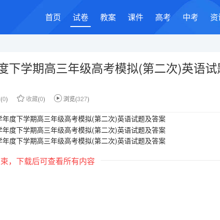
首页
试卷
教案
课件
高考
中考
资
学年度下学期高三年级高考模拟(第二次)英语
赞
(
0
)
收藏
(
0
)
浏览(
327
)
结束，下载后可查看所有内容