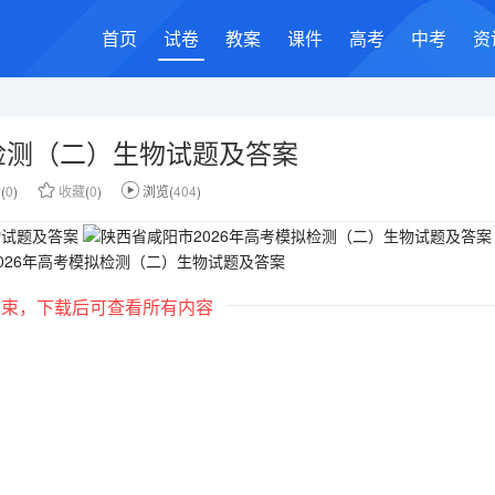
首页
试卷
教案
课件
高考
中考
资
拟检测（二）生物试题及答案
赞
(
0
)
收藏
(
0
)
浏览(
404
)
结束，下载后可查看所有内容