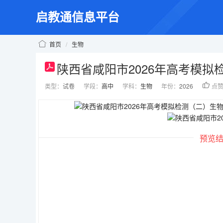
启教通信息平台
首页
/
生物
陕西省咸阳市2026年高考模
类型：
试卷
学段：
高中
学科：
生物
年份：
2026
点
预览