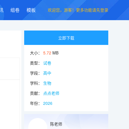
欢迎您，游客！更多功能请先登录
讯
组卷
模板
立即下载
大小：
5.72
MB
类型：
试卷
学段：
高中
学科：
生物
贡献：
点点老师
年份：
2026
陈老师