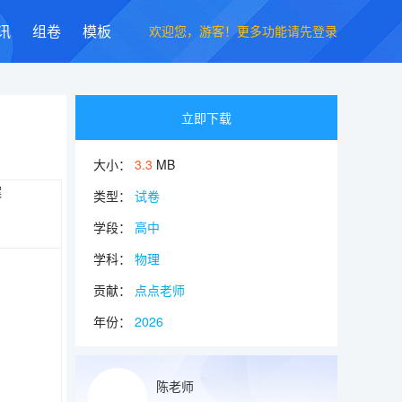
欢迎您，游客！更多功能请先登录
讯
组卷
模板
立即下载
大小：
3.3
MB
类型：
试卷
学段：
高中
学科：
物理
贡献：
点点老师
年份：
2026
陈老师