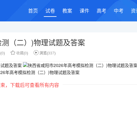
首页
试卷
教案
课件
高考
中考
资
检测（二）)物理试题及答案
赞
(
0
)
收藏
(
0
)
浏览(
337
)
结束，下载后可查看所有内容