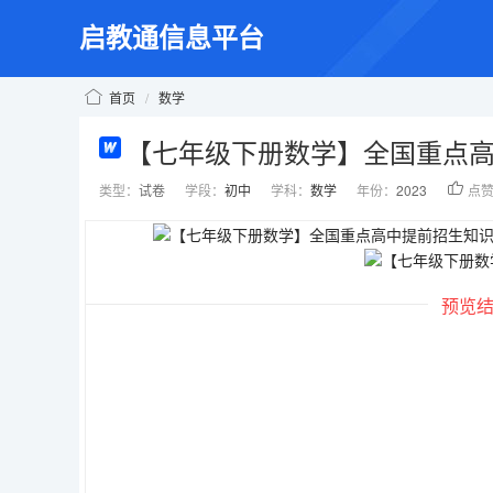
启教通信息平台
首页
/
数学
【七年级下册数学】全国重点
类型：
试卷
学段：
初中
学科：
数学
年份：
2023
点
预览