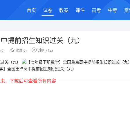
首页
试卷
教案
课件
高考
中考
资
高中提前招生知识过关（九）
赞
(
0
)
收藏
(
0
)
浏览(
712
)
结束，下载后可查看所有内容