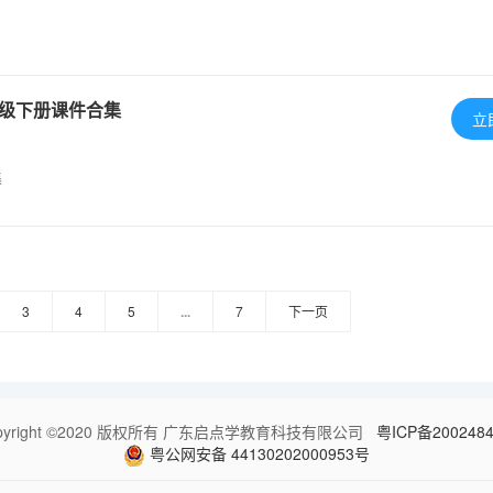
级下册课件合集
立
集
3
4
5
...
7
下一页
pyright ©2020 版权所有 广东启点学教育科技有限公司
粤ICP备200248
粤公网安备 44130202000953号