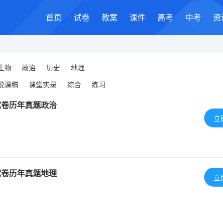
首页
试卷
教案
课件
高考
中考
资
生物
政治
历史
地理
说课稿
课堂实录
综合
练习
试卷历年真题政治
立
试卷历年真题地理
立