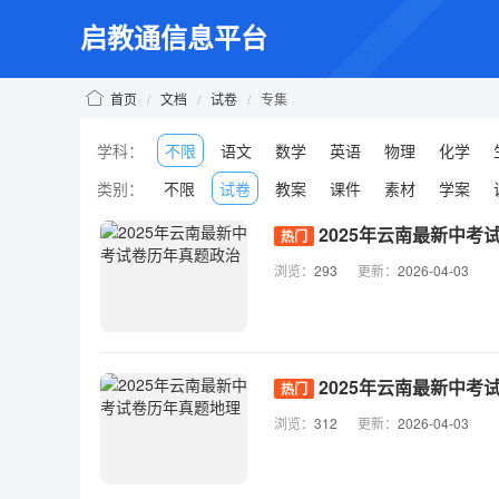
启教通信息平台
首页
/
文档
/
试卷
/
专集
学科：
不限
语文
数学
英语
物理
化学
类别：
不限
试卷
教案
课件
素材
学案
2025年云南最新中考
热门
浏览：
293
更新：
2026-04-03
2025年云南最新中考
热门
浏览：
312
更新：
2026-04-03